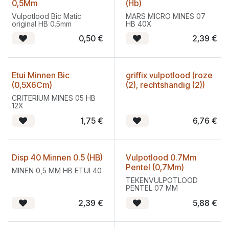
0,5Mm
(Hb)
Vulpotlood Bic Matic
MARS MICRO MINES 07
original HB 0.5mm
HB 40X
0,50
€
2,39
€
Etui Minnen Bic
griffix vulpotlood (roze
(0,5X6Cm)
(2), rechtshandig (2))
CRITERIUM MINES 05 HB
12X
1,75
€
6,76
€
Disp 40 Minnen 0.5 (HB)
Vulpotlood 0.7Mm
Pentel (0,7Mm)
MINEN 0,5 MM HB ETUI 40
TEKENVULPOTLOOD
PENTEL 07 MM
2,39
€
5,88
€