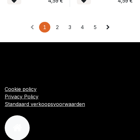
4,59
€
4,59
€
1
2
3
4
5
​Links
Startpagina
Algemene voorwaarden
Cookie policy
Privacy Policy
Standaard verkoopsvoorwaarden