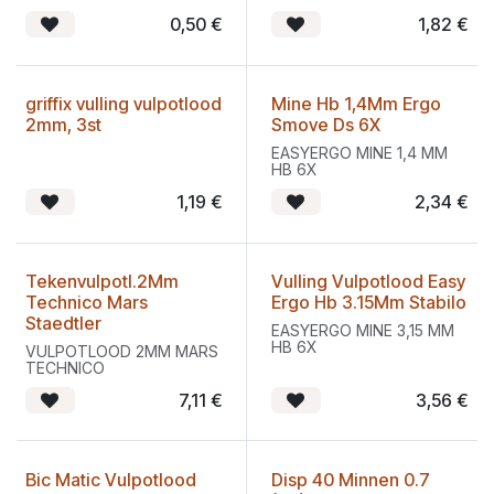
0,50
€
1,82
€
griffix vulling vulpotlood
Mine Hb 1,4Mm Ergo
2mm, 3st
Smove Ds 6X
EASYERGO MINE 1,4 MM
HB 6X
1,19
€
2,34
€
Tekenvulpotl.2Mm
Vulling Vulpotlood Easy
Technico Mars
Ergo Hb 3.15Mm Stabilo
Staedtler
EASYERGO MINE 3,15 MM
HB 6X
VULPOTLOOD 2MM MARS
TECHNICO
7,11
€
3,56
€
Bic Matic Vulpotlood
Disp 40 Minnen 0.7