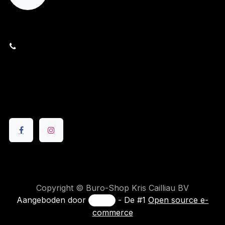
orders@kajow.be
058/31 41 69
BE0472.289.139
24 8630 Veurne
Volg ons
Copyright © Buro-Shop Kris Cailliau BV
Aangeboden door
- De #1
Open source e-
commerce