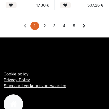
17,30
€
507,26
€
1
2
3
4
5
​Links
Startpagina
Algemene voorwaarden
Cookie policy
Privacy Policy
Standaard verkoopsvoorwaarden