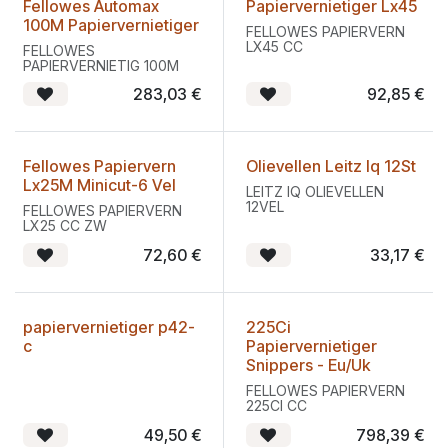
Fellowes Automax
Papiervernietiger Lx45
100M Papiervernietiger
FELLOWES PAPIERVERN
LX45 CC
FELLOWES
PAPIERVERNIETIG 100M
283,03
€
92,85
€
Fellowes Papiervern
Olievellen Leitz Iq 12St
Lx25M Minicut-6 Vel
LEITZ IQ OLIEVELLEN
12VEL
FELLOWES PAPIERVERN
LX25 CC ZW
72,60
€
33,17
€
papiervernietiger p42-
225Ci
c
Papiervernietiger
Snippers - Eu/Uk
FELLOWES PAPIERVERN
225CI CC
49,50
€
798,39
€