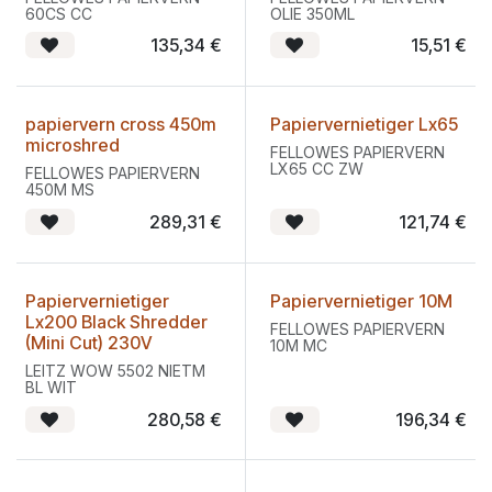
60CS CC
OLIE 350ML
135,34
€
15,51
€
papiervern cross 450m
Papiervernietiger Lx65
microshred
FELLOWES PAPIERVERN
LX65 CC ZW
FELLOWES PAPIERVERN
450M MS
289,31
€
121,74
€
Papiervernietiger
Papiervernietiger 10M
Lx200 Black Shredder
FELLOWES PAPIERVERN
(Mini Cut) 230V
10M MC
LEITZ WOW 5502 NIETM
BL WIT
280,58
€
196,34
€