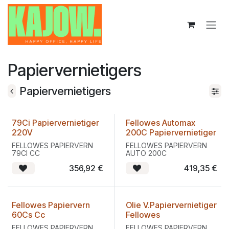
Overslaan naar inhoud
Papiervernietigers
Papiervernietigers
79Ci Papiervernietiger
Fellowes Automax
220V
200C Papiervernietiger
FELLOWES PAPIERVERN
FELLOWES PAPIERVERN
79CI CC
AUTO 200C
356,92
€
419,35
€
Fellowes Papiervern
Olie V.Papiervernietiger
60Cs Cc
Fellowes
FELLOWES PAPIERVERN
FELLOWES PAPIERVERN