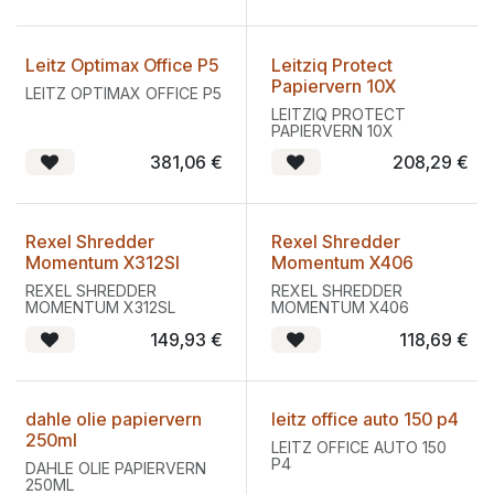
Leitz Optimax Office P5
Leitziq Protect
Papiervern 10X
LEITZ OPTIMAX OFFICE P5
LEITZIQ PROTECT
PAPIERVERN 10X
381,06
€
208,29
€
Rexel Shredder
Rexel Shredder
Momentum X312Sl
Momentum X406
REXEL SHREDDER
REXEL SHREDDER
MOMENTUM X312SL
MOMENTUM X406
149,93
€
118,69
€
dahle olie papiervern
leitz office auto 150 p4
250ml
LEITZ OFFICE AUTO 150
P4
DAHLE OLIE PAPIERVERN
250ML