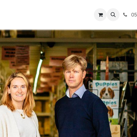
t
Openingsuren
Levering
Webshop
05