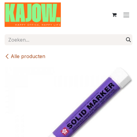
Overslaan naar inhoud
Alle producten