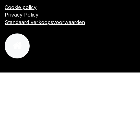
Cookie policy
Privacy Policy
Standaard verkoopsvoorwaarden
orders@kajow.be
058/31 41 69
BE0472.289.139
24 8630 Veurne
Volg ons