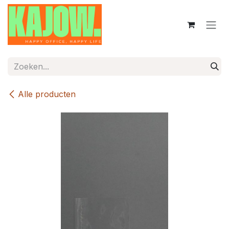
Overslaan naar inhoud
Alle producten