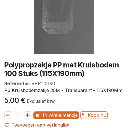
Polypropzakje PP met Kruisbodem
100 Stuks (115X190mm)
Referentie:
VPP115190
Pp Kruisbodemzakje 30Μ - Transparant - 115X190Mm
5,00
€
Exclusief btw
In winkelmandje
Koop nu
Toevoegen aan verlanglijst