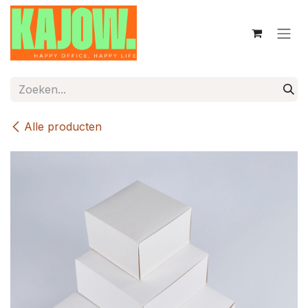
Overslaan naar inhoud
Alle producten