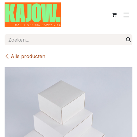
Overslaan naar inhoud
Alle producten