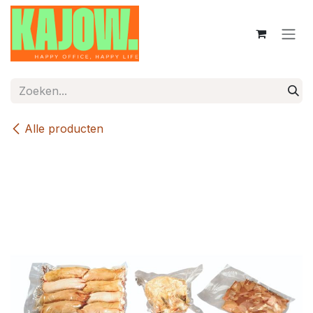
Overslaan naar inhoud
Alle producten