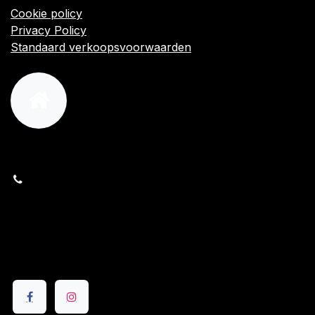
Cookie policy
Privacy Policy
Standaard verkoopsvoorwaarden
orders@kajow.be
058/31 41 69
BE0472.289.139
24 8630 Veurne
Volg ons