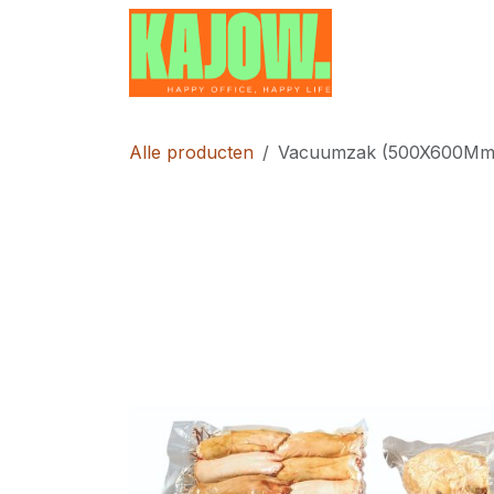
Overslaan naar inhoud
Home
Contac
Alle producten
Vacuumzak (500X600Mm,