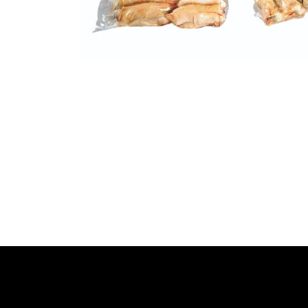
​Links