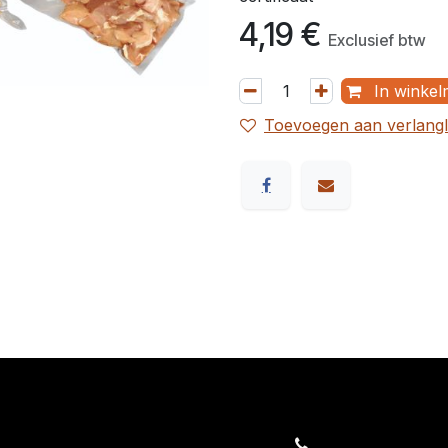
4,19
€
Exclusief btw
In winkel
Toevoegen aan verlangli
orders@kajow.be
058/31 41 69