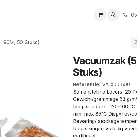
t
Openingsuren
Levering
Webshop
05
 90Μ, 50 Stuks)
Vacuumzak (
Stuks)
Referentie:
VAC500600
Samenstelling Layers: 20 P
Gewicht/grammage 83 g/m²
temp.soudure 120-160 °C
min. max 85°C Diepvri
Bewaring/ stockage temper
toepassingen Volledig voe
certificaat