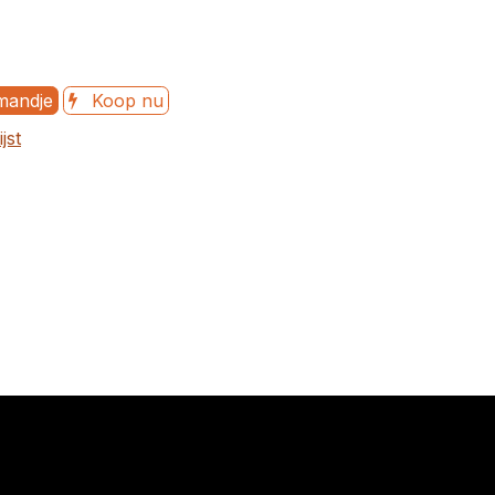
mandje
Koop nu
jst