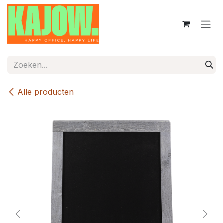
Overslaan naar inhoud
Alle producten