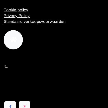
Algemene voorwaarden
Cookie policy
Privacy Policy
Standaard verkoopsvoorwaarden
orders@kajow.be
058/31 41 69
BE0472.289.139
24 8630 Veurne
Volg ons