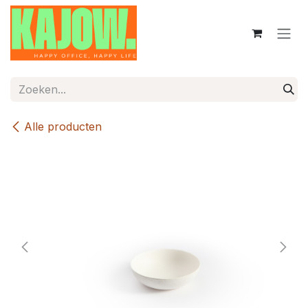
Overslaan naar inhoud
Alle producten