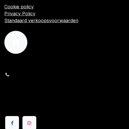
Cookie policy
Privacy Policy
Standaard verkoopsvoorwaarden
orders@kajow.be
058/31 41 69
BE0472.289.139
24 8630 Veurne
Volg ons