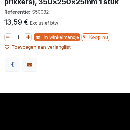
prikkers), 350x250x25mm 1 stuk
Referentie:
S50032
13,59
€
Exclusief btw
In winkelmandje
Koop nu
Toevoegen aan verlanglijst
​Links
Startpagina
Algemene voorwaarden