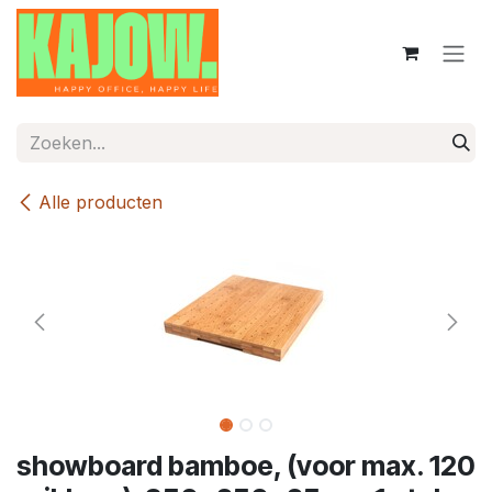
Overslaan naar inhoud
Alle producten
showboard bamboe, (voor max. 120