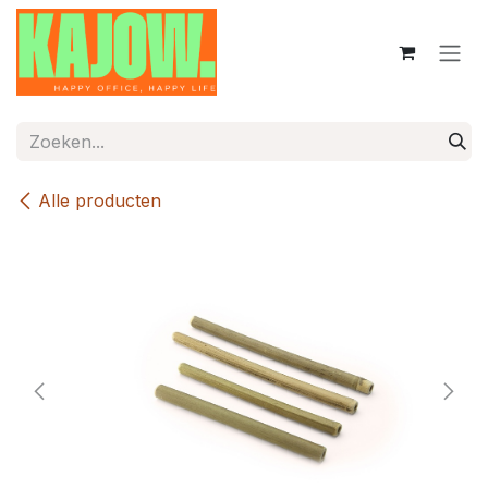
Overslaan naar inhoud
Alle producten