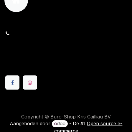
orders@kajow.be
058/31 41 69
BE0472.289.139
24 8630 Veurne
Volg ons
Copyright © Buro-Shop Kris Cailliau BV
Aangeboden door
- De #1
Open source e-
commerce