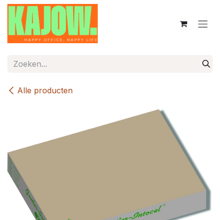
Overslaan naar inhoud
Alle producten