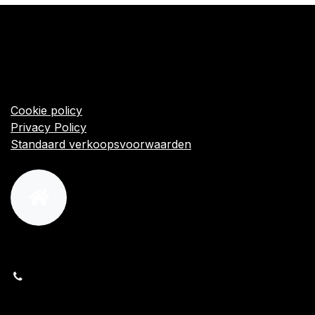
​Links
Startpagina
Algemene voorwaarden
Cookie policy
Privacy Policy
Standaard verkoopsvoorwaarden
orders@kajow.be
058/31 41 69
BE0472.289.139
24 8630 Veurne