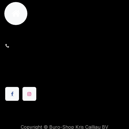
orders@kajow.be
058/31 41 69
BE0472.289.139
24 8630 Veurne
Volg ons
Copyright © Buro-Shop Kris Cailliau BV