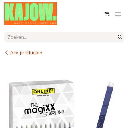
Overslaan naar inhoud
Alle producten