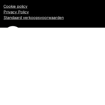
Algemene voorwaarden
Cookie policy
Privacy Policy
Standaard verkoopsvoorwaarden
orders@kajow.be
058/31 41 69
BE0472.289.139
24 8630 Veurne
Volg ons