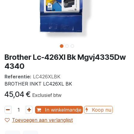
Brother Lc-426Xl Bk Mgvj4335Dw
4340
Referentie:
LC426XLBK
BROTHER INKT LC426XL BK
45,04
€
Exclusief btw
In winkelmandje
Koop nu
Toevoegen aan verlanglijst