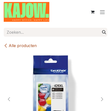
Overslaan naar inhoud
Alle producten