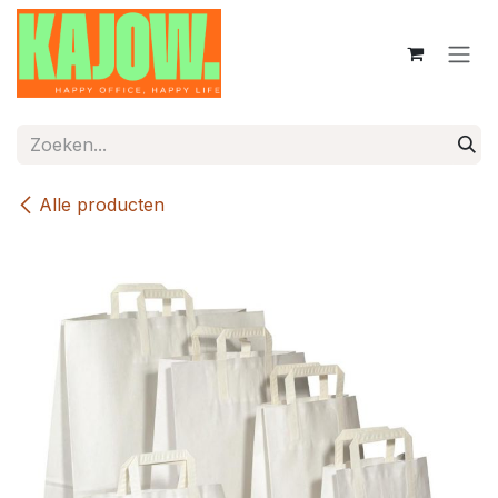
Overslaan naar inhoud
Alle producten