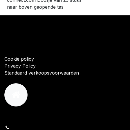
connect.com Doosje van 25 stuks
naar boven geopende tas
​Links
Startpagina
Algemene voorwaarden
Cookie policy
Privacy Policy
Standaard verkoopsvoorwaarden
orders@kajow.be
058/31 41 69