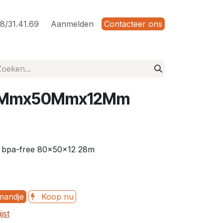
8/31.41.69
Aanmelden
Contacteer ons
80Mmx50Mmx12Mm
 bpa-free 80x50x12 28m
mandje
Koop nu
jst