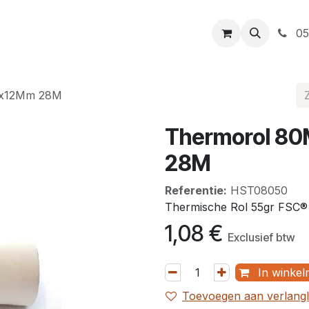
t
Openingsuren
Levering
Webshop
05
x12Mm 28M
Thermorol 
28M
Referentie:
HST08050
Thermische Rol 55gr FSC®
1,08
€
Exclusief btw
In winkel
Toevoegen aan verlangli