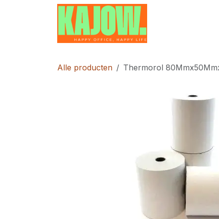
Overslaan naar inhoud
Home
Contac
Alle producten
Thermorol 80Mmx50Mm