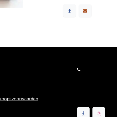
orders@kajow.be
058/31 41 69
BE0472.289.139
rwaarden
24 863
rkoopsvoorwaarden
Volg ons