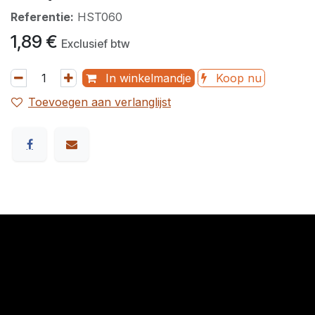
Referentie:
HST060
1,89
€
Exclusief btw
In winkelmandje
Koop nu
Toevoegen aan verlanglijst
​Links
Startpagina
Algemene voorwaarden