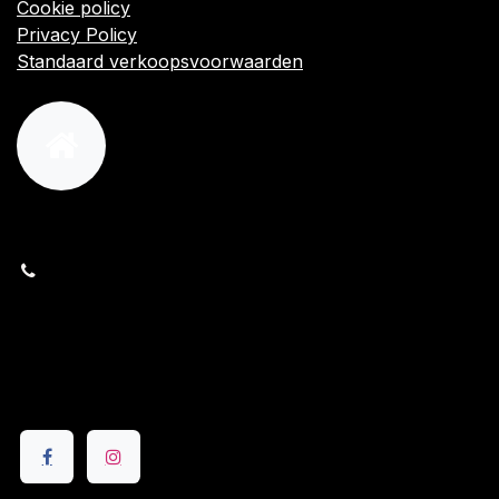
Cookie policy
Privacy Policy
Standaard verkoopsvoorwaarden
orders@kajow.be
058/31 41 69
BE0472.289.139
24 8630 Veurne
Volg ons