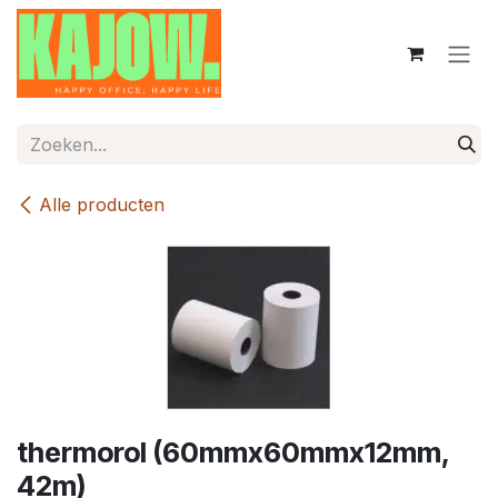
Overslaan naar inhoud
Alle producten
thermorol (60mmx60mmx12mm,
42m)