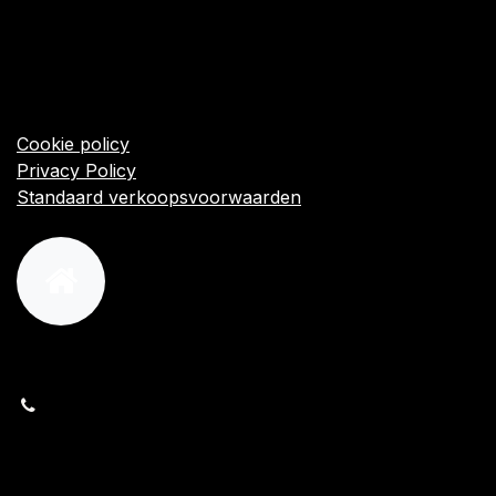
​Links
Startpagina
Algemene voorwaarden
Cookie policy
Privacy Policy
Standaard verkoopsvoorwaarden
orders@kajow.be
058/31 41 69
BE0472.289.139
24 8630 Veurne