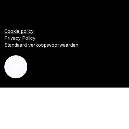
​Links
Startpagina
Algemene voorwaarden
Cookie policy
Privacy Policy
Standaard verkoopsvoorwaarden
orders@kajow.be
058/31 41 69
BE0472.289.139
24 8630 Veurne