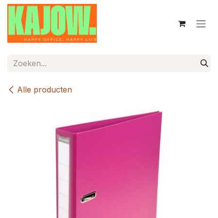
Overslaan naar inhoud
Alle producten