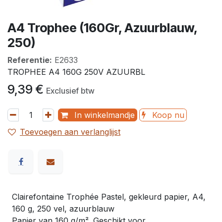
A4 Trophee (160Gr, Azuurblauw,
250)
Referentie:
E2633
TROPHEE A4 160G 250V AZUURBL
9,39
€
Exclusief btw
In winkelmandje
Koop nu
Toevoegen aan verlanglijst
Clairefontaine Trophée Pastel, gekleurd papier, A4,
160 g, 250 vel, azuurblauw
Papier van 160 g/m². Geschikt voor