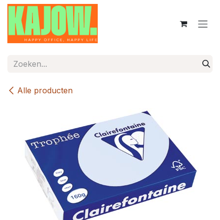
Overslaan naar inhoud
Alle producten