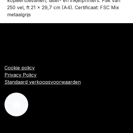
kopieertoestellen, laser- en inkjetprinters. Pak van
250 vel, ft 21 x 29,7 cm (A4). Certificaat: FSC Mix
metaalgrijs
​Links
Startpagina
Algemene voorwaarden
Cookie policy
Privacy Policy
Standaard verkoopsvoorwaarden
orders@kajow.be