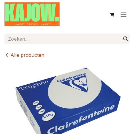
Overslaan naar inhoud
Alle producten