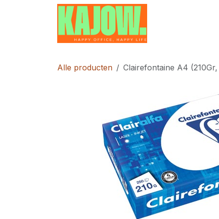
Overslaan naar inhoud
Home
Contac
Alle producten
Clairefontaine A4 (210Gr,