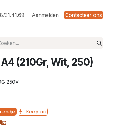
8/31.41.69
Aanmelden
Contacteer ons
 A4 (210Gr, Wit, 250)
0G 250V
mandje
Koop nu
jst