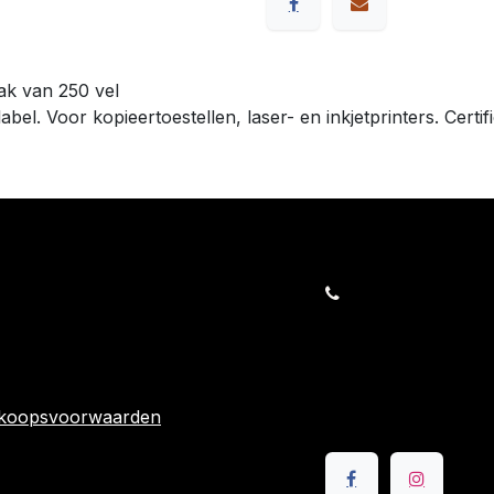
pak van 250 vel
abel. Voor kopieertoestellen, laser- en inkjetprinters. Cert
orders@kajow.be
058/31 41 69
BE0472.289.139
rwaarden
24 863
rkoopsvoorwaarden
Volg ons