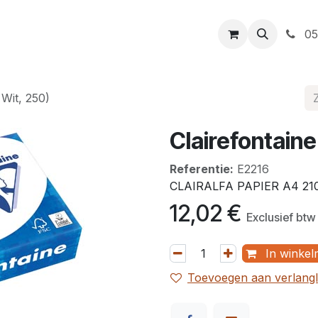
t
Openingsuren
Levering
Webshop
05
 Wit, 250)
Clairefontaine
Referentie:
E2216
CLAIRALFA PAPIER A4 21
12,02
€
Exclusief btw
In winkel
Toevoegen aan verlangli