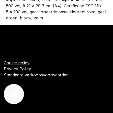
500 vel, ft 21 x 29,7 cm (A4). Certificaat: FSC Mix
5 x 100 vel, geassorteerde pastelkleuren: roze, geel,
groen, blauw, zalm
​Links
Startpagina
Algemene voorwaarden
Cookie policy
Privacy Policy
Standaard verkoopsvoorwaarden