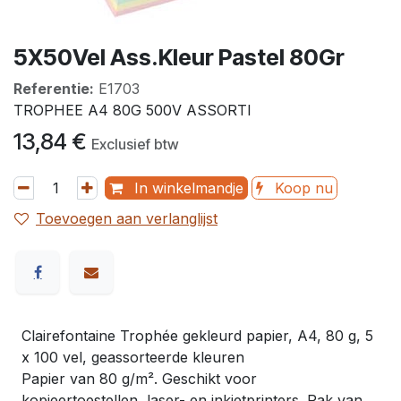
5X50Vel Ass.Kleur Pastel 80Gr
Referentie:
E1703
TROPHEE A4 80G 500V ASSORTI
13,84
€
Exclusief btw
In winkelmandje
Koop nu
Toevoegen aan verlanglijst
Clairefontaine Trophée gekleurd papier, A4, 80 g, 5
x 100 vel, geassorteerde kleuren
Papier van 80 g/m². Geschikt voor
kopieertoestellen, laser- en inkjetprinters. Pak van