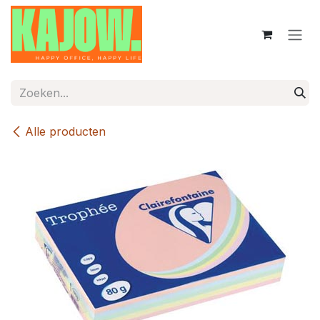
Overslaan naar inhoud
Alle producten