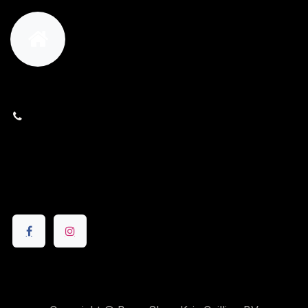
orders@kajow.be
058/31 41 69
BE0472.289.139
24 8630 Veurne
Volg ons