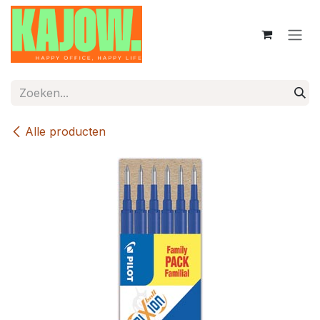
Overslaan naar inhoud
Alle producten