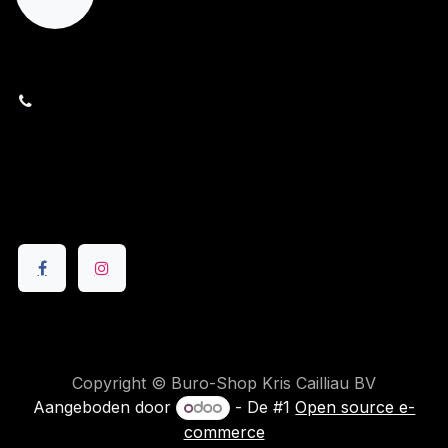
orders@kajow.be
058/31 41 69
BE0472.289.139
24 8630 Veurne
Volg ons
Copyright © Buro-Shop Kris Cailliau BV
Aangeboden door
- De #1
Open source e-
commerce