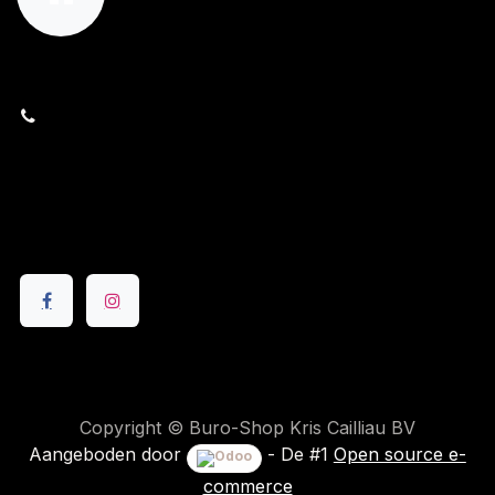
orders@kajow.be
058/31 41 69
BE0472.289.139
24 8630 Veurne
Volg ons
Copyright © Buro-Shop Kris Cailliau BV
Aangeboden door
- De #1
Open source e-
commerce