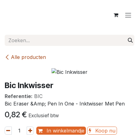
Overslaan naar inhoud
Alle producten
Bic Inkwisser
Referentie:
BIC
Bic Eraser &Amp; Pen In One - Inktwisser Met Pen
0,82
€
Exclusief btw
In winkelmandje
Koop nu