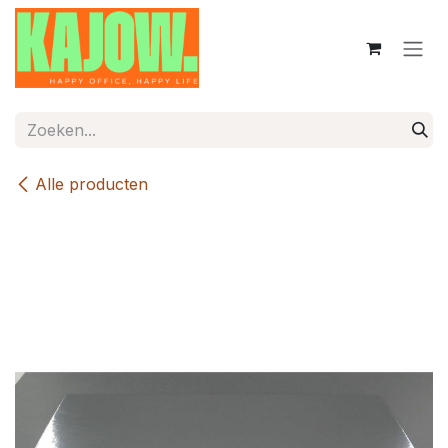
Overslaan naar inhoud
Alle producten