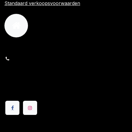
Standaard verkoopsvoorwaarden
orders@kajow.be
058/31 41 69
BE0472.289.139
24 8630 Veurne
Volg ons