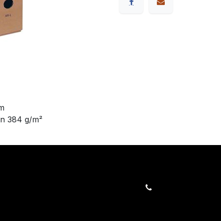
cm
an 384 g/m²
orders@kajow.be
058/31 41 69
BE0472.289.139
rwaarden
24 863