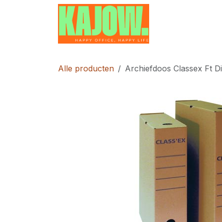
Overslaan naar inhoud
Home
Contac
Alle producten
Archiefdoos Classex Ft D