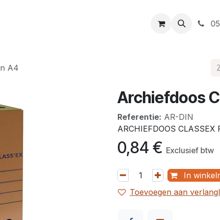
t
Openingsuren
Levering
Webshop
05
in A4
Archiefdoos C
Referentie:
AR-DIN
ARCHIEFDOOS CLASSEX F
0,84
€
Exclusief btw
In winkel
Toevoegen aan verlangli