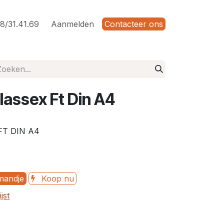
8/31.41.69
Aanmelden
Contacteer ons
lassex Ft Din A4
T DIN A4
mandje
Koop nu
jst