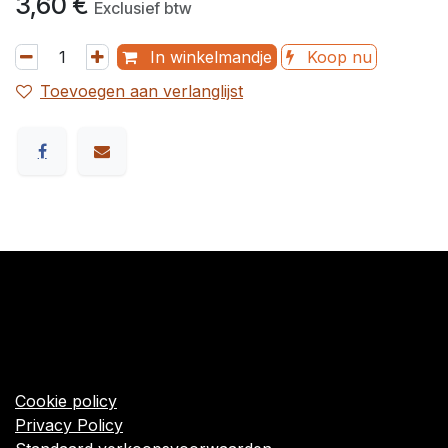
3,60
€
Exclusief btw
In winkelmandje
Koop nu
Toevoegen aan verlanglijst
​Links
Startpagina
Algemene voorwaarden
Cookie policy
Privacy Policy