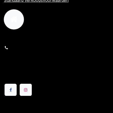
Standaard verkoopsvoorwaarden
orders@kajow.be
058/31 41 69
BE0472.289.139
24 8630 Veurne
Volg ons