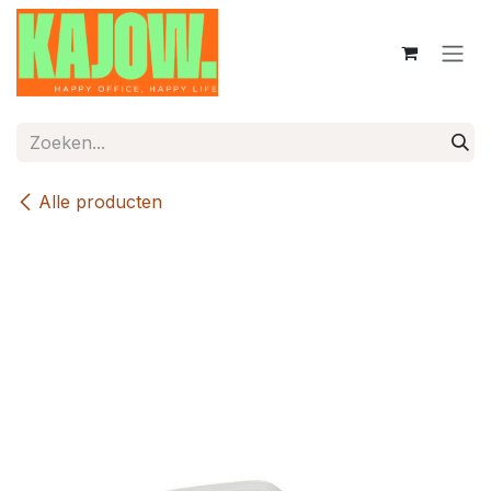
Overslaan naar inhoud
Alle producten