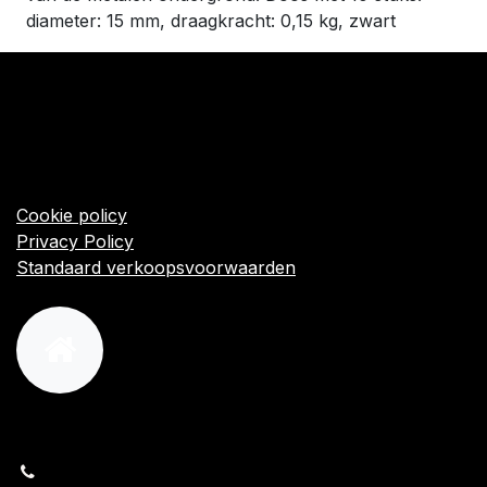
diameter: 15 mm, draagkracht: 0,15 kg, zwart
​Links
Startpagina
Algemene voorwaarden
Cookie policy
Privacy Policy
Standaard verkoopsvoorwaarden
orders@kajow.be
058/31 41 69