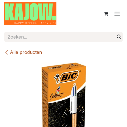
Overslaan naar inhoud
Alle producten