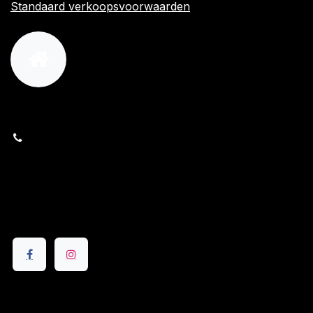
Standaard verkoopsvoorwaarden
orders@kajow.be
058/31 41 69
BE0472.289.139
24 8630 Veurne
Volg ons