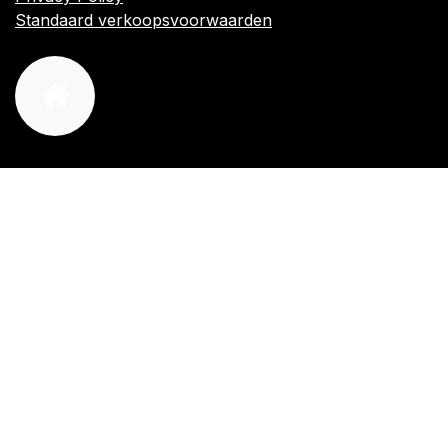
Standaard verkoopsvoorwaarden
orders@kajow.be
058/31 41 69
BE0472.289.139
24 8630 Veurne
Volg ons