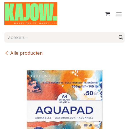
Overslaan naar inhoud
Alle producten