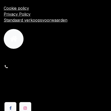
Algemene voorwaarden
Cookie policy
Privacy Policy
Standaard verkoopsvoorwaarden
orders@kajow.be
058/31 41 69
BE0472.289.139
24 8630 Veurne
Volg ons