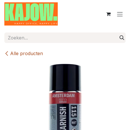
Overslaan naar inhoud
Alle producten