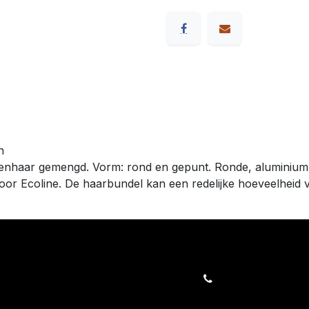
n
tenhaar gemengd. Vorm: rond en gepunt. Ronde, aluminium h
oor Ecoline. De haarbundel kan een redelijke hoeveelheid v
orders@kajow.be
058/31 41 69
BE0472.289.139
rwaarden