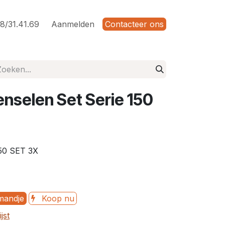
8/31.41.69
Aanmelden
Contacteer ons
enselen Set Serie 150
0 SET 3X
mandje
Koop nu
jst