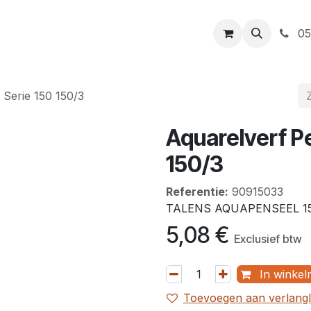
t
Openingsuren
Levering
Webshop
05
 Serie 150 150/3
Aquarelverf P
150/3
Referentie:
90915033
TALENS AQUAPENSEEL 15
5,08
€
Exclusief btw
In winkel
Toevoegen aan verlangli