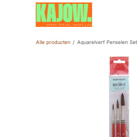
Overslaan naar inhoud
Home
Contac
Alle producten
Aquarelverf Penselen Set