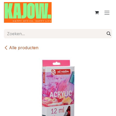
Overslaan naar inhoud
Alle producten