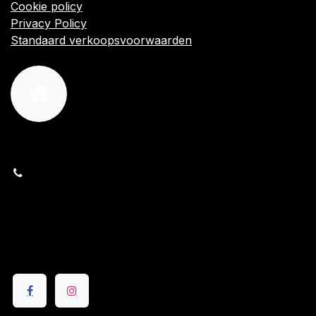
Cookie policy
Privacy Policy
Standaard verkoopsvoorwaarden
orders@kajow.be
058/31 41 69
BE0472.289.139
24 8630 Veurne
Volg ons