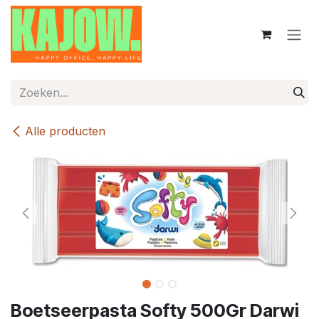
Overslaan naar inhoud
Alle producten
Boetseerpasta Softy 500Gr Darwi