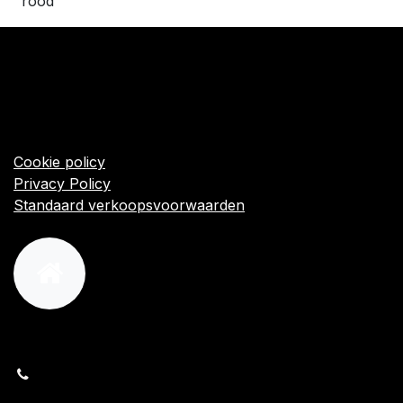
rood
​Links
Startpagina
Algemene voorwaarden
Cookie policy
Privacy Policy
Standaard verkoopsvoorwaarden
orders@kajow.be
058/31 41 69
BE0472.289.139