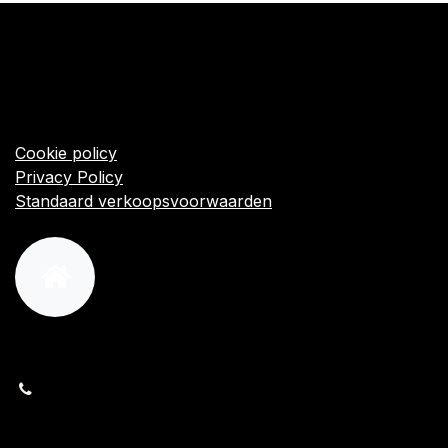
​Links
Startpagina
Algemene voorwaarden
Cookie policy
Privacy Policy
Standaard verkoopsvoorwaarden
orders@kajow.be
058/31 41 69
BE0472.289.139
24 8630 Veurne