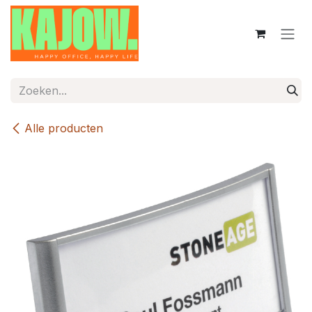
Overslaan naar inhoud
Alle producten