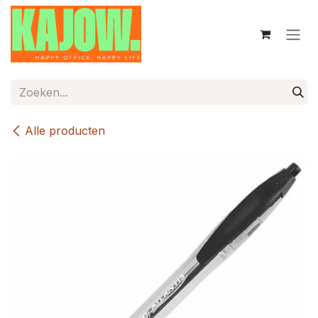
Overslaan naar inhoud
Alle producten