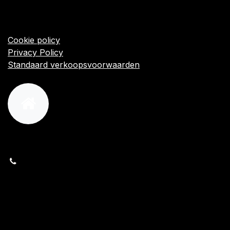
Startpagina
Algemene voorwaarden
Cookie policy
Privacy Policy
Standaard verkoopsvoorwaarden
orders@kajow.be
058/31 41 69
BE0472.289.139
24 8630 Veurne
Volg ons