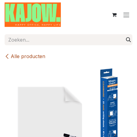
Overslaan naar inhoud
Alle producten