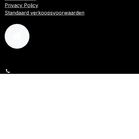
Privacy Policy
Standaard verkoopsvoorwaarden
orders@kajow.be
058/31 41 69
BE0472.289.139
24 8630 Veurne
Volg ons