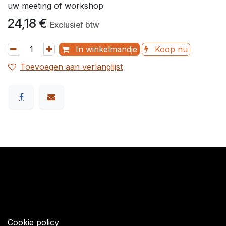
uw meeting of workshop
24,18
€
Exclusief btw
In winkelmandje
Koop nu
Toevoegen aan verlanglijst
​Links
Startpagina
Algemene voorwaarden
Cookie policy