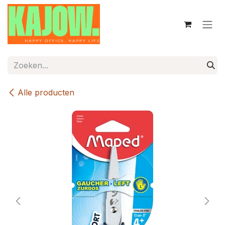
Overslaan naar inhoud
Alle producten