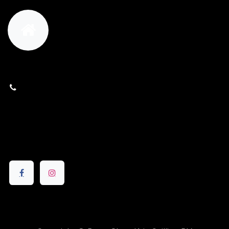
orders@kajow.be
058/31 41 69
BE0472.289.139
24 8630 Veurne
Volg ons