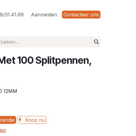
8/31.41.69
Aanmelden
Contacteer ons
et 100 Splitpennen,
0 12MM
mandje
Koop nu
jst