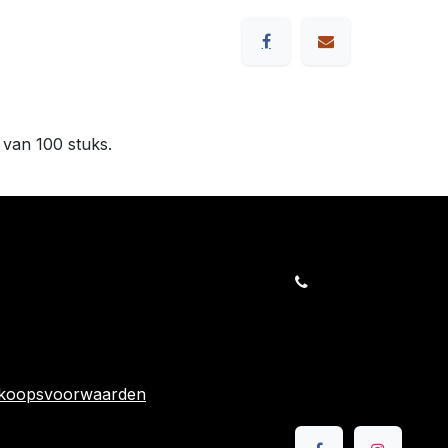
van 100 stuks.
orders@kajow.be
058/31 41 69
BE0472.289.139
rwaarden
24 863
rkoopsvoorwaarden
Volg ons