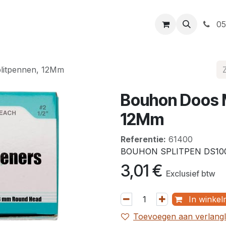
t
Openingsuren
Levering
Webshop
05
litpennen, 12Mm
Bouhon Doos M
12Mm
Referentie:
61400
BOUHON SPLITPEN DS10
3,01
€
Exclusief btw
In winkel
Toevoegen aan verlangli