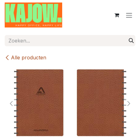
Overslaan naar inhoud
Alle producten