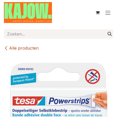
Overslaan naar inhoud
Alle producten