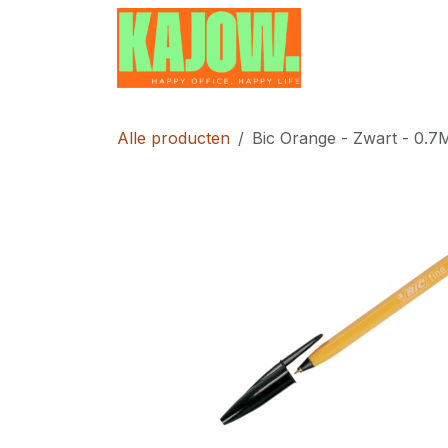
Overslaan naar inhoud
Home
Contac
Alle producten
Bic Orange - Zwart - 0.