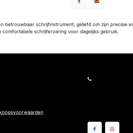
 en betrouwbaar schrijfinstrument, geliefd om zijn precisi
comfortabele schrijfervaring voor dagelijks gebruik.
orders@kajow.be
058/31 41 69
BE0472.289.139
rwaarden
24 863
rkoopsvoorwaarden
Volg ons