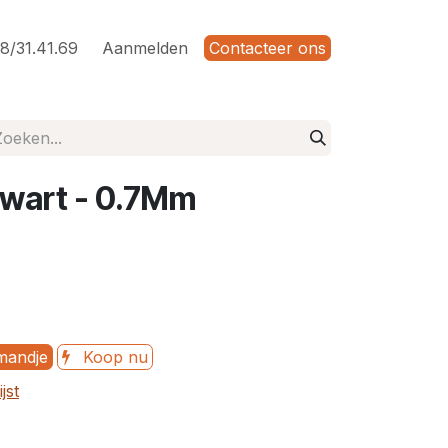
8/31.41.69
Aanmelden
Contacteer ons
Zwart - 0.7Mm
mandje
Koop nu
jst