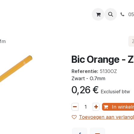
t
Openingsuren
Levering
Webshop
05
7Mm
Bic Orange - 
Referentie:
5130OZ
Zwart - O.7mm
0,26
€
Exclusief btw
In winkel
Toevoegen aan verlangli