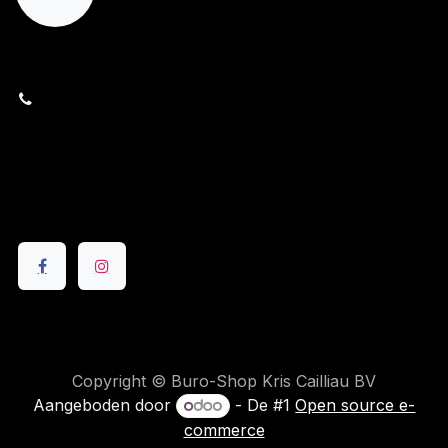
orders@kajow.be
058/31 41 69
BE0472.289.139
24 8630 Veurne
Volg ons
Copyright © Buro-Shop Kris Cailliau BV
Aangeboden door
- De #1
Open source e-
commerce