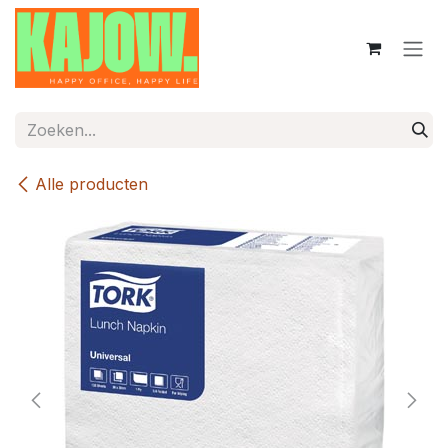
Overslaan naar inhoud
Alle producten